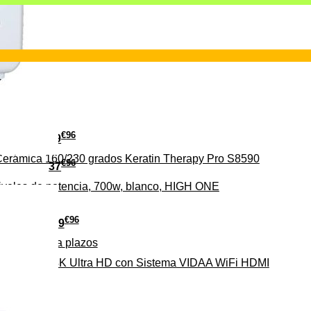
€
96
29
erámica 160/230 grados Keratin Therapy Pro S8590
€
96
37
iveles de potencia, 700w, blanco, HIGH ONE
€
96
279
Pago a
plazos
HD-EL 4K Ultra HD con Sistema VIDAA WiFi HDMI