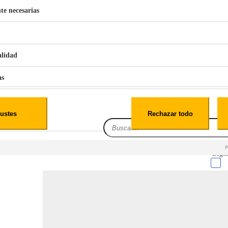
te necesarias
€
42
49
BERG 1,1L Limpia Sofás Alfombras Coche SP3
alidad
as
iales
ustes
Rechazar todo
es
Leg.I
cialidad
itio web, los datos pueden almacenarse o recuperarse de tu navegador, generalmente