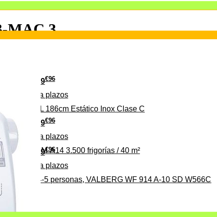
B-MAC.3
€
96
349
Pago a
plazos
 315 C 315L 186cm Estático Inox Clase C
€
96
369
Pago a
plazos
€
96
ALBERG CLIM-A14 3.500 frigorías / 40 m²
279
Pago a
plazos
0%, ideal para 4-5 personas, VALBERG WF 914 A-10 SD W566C