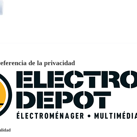
eferencia de la privacidad
€
96
159
Pago a
plazos
nción EcoTank EPSON ET-2861
alidad