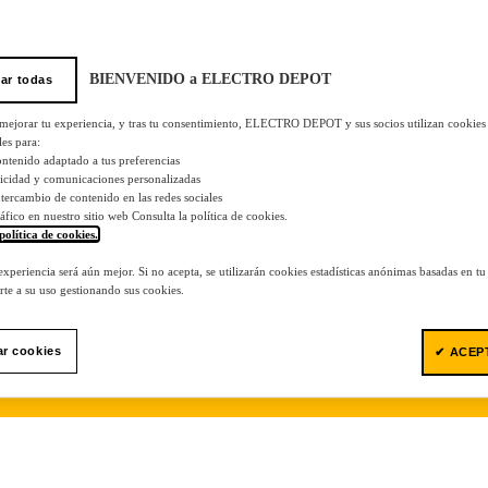
BIENVENIDO a ELECTRO DEPOT
ar todas
 mejorar tu experiencia, y tras tu consentimiento, ELECTRO DEPOT y sus socios utilizan cookies
les para:
ontenido adaptado a tus preferencias
licidad y comunicaciones personalizadas
 intercambio de contenido en las redes sociales
tráfico en nuestro sitio web Consulta la política de cookies.
política de cookies.
.
 experiencia será aún mejor. Si no acepta, se utilizarán cookies estadísticas anónimas basadas en t
te a su uso gestionando sus cookies.
ar cookies
✔ ACEP