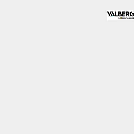
almente para garantizar
ero puede brindarte una
de no permitir ciertos
a de ellas, y así elegir
periencia de navegación y
Activas siempre
mas. Por ejemplo, estas
ientras navegas o
a afectar la
r notificado de la
o almacenan ninguna
Desactivado
 y mejorar el rendimiento