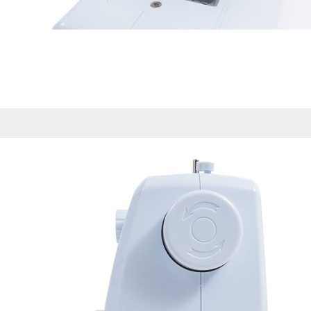
de nuestro sitio web
navegan por el sitio
Información de las
Cookies de funcio
Estas cookies permit
por terceras partes 
no funcionarán corr
Información de las
Cookies publicitar
Nuestros partners pu
crear un perfil de t
publicidad estará me
Información de las
Cookies de redes s