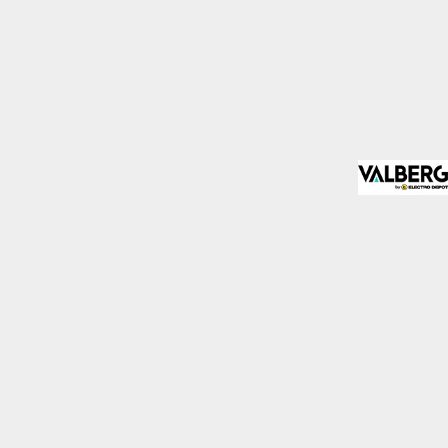
mo los visitantes
.
Desactivado
blecidas por nosotros o
nos de nuestros servicios
Desactivado
den utilizarlas para
stas cookies, tu