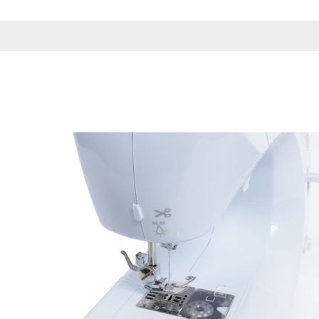
Esta información pue
que el sitio web fun
experiencia web pers
tipos de cookies. Ha
las cookies que se c
los servicios que p
Más información
Cookies estrictam
Estas cookies son ne
cookies estrictament
administrar tu carri
presentación del Sit
existencia de estas 
información de iden
Información de las
Cookies analíticas
Estas cookies nos pe