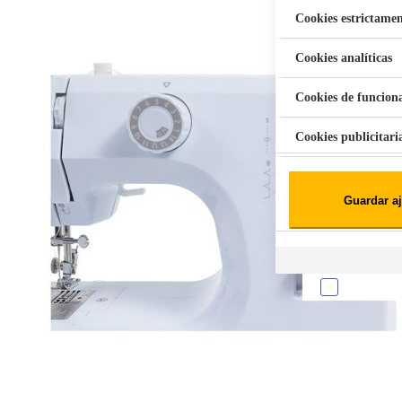
Cookies estrictamen
Cookies analíticas
Aspiradora Quitamanchas 450W VAL
Cookies de funcion
Cookies publicitari
Cookies de redes soc
Guardar aj
Cookies estadísticas
Lista de cooki
Sobre la confiden
Cuando visitas un s