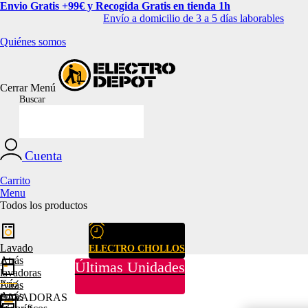
Envio Gratis +99€ y Recogida Gratis en tienda 1h
Envío a domicilio de 3 a 5 días laborables
Quiénes somos
Cerrar
Menú
Buscar
Cuenta
Carrito
Menu
Todos los productos
Lavado
ELECTRO CHOLLOS
Atrás
Últimas Unidades
lavadoras
Frío
Atrás
Atrás
LAVADORAS