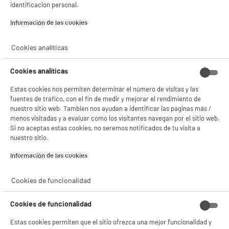
Con el fin de mejorar tu experiencia, y tras tu consentimiento, ELECTRO DEPOT
identificación personal.
y sus socios utilizan cookies que procesan tus datos personales para:
- compartir contenido adaptado a tus preferencias
Información de las cookies‎
- ofrecer publicidad y comunicaciones personalizadas
- facilitar el intercambio de contenido en las redes sociales
- analizar el tráfico en nuestro sitio web Consulta la política de cookies.
Cookies analíticas
Consulta la política de cookies.
.
Cookies analíticas
Si aceptas, la experiencia será aún mejor. Si no acepta, se utilizarán cookies
estadísticas anónimas basadas en tu navegación. Puedes oponerte a su uso
Estas cookies nos permiten determinar el número de visitas y las
gestionando sus cookies.
¡Buena visita!
fuentes de tráfico, con el fin de medir y mejorar el rendimiento de
nuestro sitio web. También nos ayudan a identificar las páginas más /
menos visitadas y a evaluar cómo los visitantes navegan por el sitio web.
✔ ACEPTAR TODAS
Si no aceptas estas cookies, no seremos notificados de tu visita a
nuestro sitio.
Gestionar cookies
Información de las cookies‎
Cookies de funcionalidad
Cookies de funcionalidad
Estas cookies permiten que el sitio ofrezca una mejor funcionalidad y