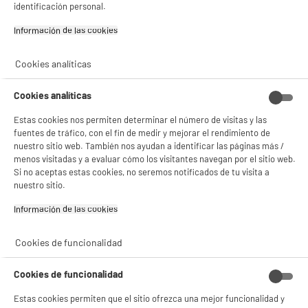
identificación personal.
y sus socios utilizan cookies que procesan tus datos personales para:
- compartir contenido adaptado a tus preferencias
Información de las cookies‎
- ofrecer publicidad y comunicaciones personalizadas
- facilitar el intercambio de contenido en las redes sociales
- analizar el tráfico en nuestro sitio web Consulta la política de cookies.
Cookies analíticas
Consulta la política de cookies.
.
Si aceptas, la experiencia será aún mejor. Si no acepta, se utilizarán cookies
Cookies analíticas
estadísticas anónimas basadas en tu navegación. Puedes oponerte a su uso
gestionando sus cookies.
Estas cookies nos permiten determinar el número de visitas y las
¡Buena visita!
fuentes de tráfico, con el fin de medir y mejorar el rendimiento de
nuestro sitio web. También nos ayudan a identificar las páginas más /
✔ ACEPTAR TODAS
menos visitadas y a evaluar cómo los visitantes navegan por el sitio web.
Si no aceptas estas cookies, no seremos notificados de tu visita a
Gestionar cookies
nuestro sitio.
Información de las cookies‎
Cookies de funcionalidad
Cookies de funcionalidad
Estas cookies permiten que el sitio ofrezca una mejor funcionalidad y