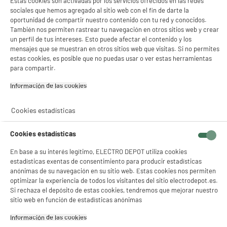
Estas cookies son activadas por los servicios ofrecidos en las redes
sociales que hemos agregado al sitio web con el fin de darte la
Marca
VALBERG
oportunidad de compartir nuestro contenido con tu red y conocidos.
También nos permiten rastrear tu navegación en otros sitios web y crear
Tipo de calefacción
Radiador fijo de inercia seca
un perfil de tus intereses. Esto puede afectar el contenido y los
mensajes que se muestran en otros sitios web que visitas. Si no permites
Potencia (W)
1 500W
estas cookies, es posible que no puedas usar o ver estas herramientas
para compartir.
Potencia térmica máxima
1,5kW
Información de las cookies‎
Superficie máx. recomendada
15m²
(m²)
Cookies estadísticas
Termostato
Sí
Cookies estadísticas
Número de posiciones
1
En base a su interés legítimo, ELECTRO DEPOT utiliza cookies
Número de velocidades
3
estadísticas exentas de consentimiento para producir estadísticas
anónimas de su navegación en su sitio web. Estas cookies nos permiten
Protection anti-surchauffe
Sí
optimizar la experiencia de todos los visitantes del sitio electrodepot.es.
Si rechaza el depósito de estas cookies, tendremos que mejorar nuestro
Colores
Blanco
sitio web en función de estadísticas anónimas
Características adicionales
Este radiador fijo Valberg es
Información de las cookies‎
extremadamente sencillo en