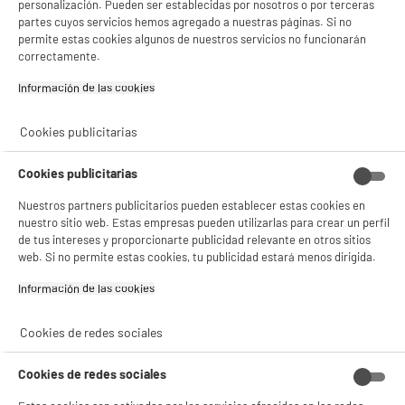
personalización. Pueden ser establecidas por nosotros o por terceras
partes cuyos servicios hemos agregado a nuestras páginas. Si no
permite estas cookies algunos de nuestros servicios no funcionarán
correctamente.
product_anchor_characteristics
Información de las cookies‎
109
€
96
Cookies publicitarias
Cookies publicitarias
Nuestros partners publicitarios pueden establecer estas cookies en
nuestro sitio web. Estas empresas pueden utilizarlas para crear un perfil
de tus intereses y proporcionarte publicidad relevante en otros sitios
web. Si no permite estas cookies, tu publicidad estará menos dirigida.
Información de las cookies‎
Garantía incluida :
3 años
Cookies de redes sociales
Hasta
agosto 2029
Cookies de redes sociales
Características