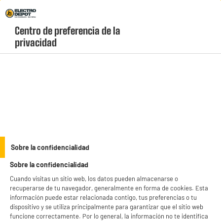
Envio Gratis +99€ y Recogida Gratis en tienda 1h
Centro de preferencia de la 
geolocation-header-icon-text
header-
Carrito
privacidad
Menú
login-
account
Radiadores
BY ELECTRODEPOT
Sobre la confidencialidad
Calefacción fija VALBERG INERTIE 1500w
Sobre la confidencialidad
Cuando visitas un sitio web, los datos pueden almacenarse o
recuperarse de tu navegador, generalmente en forma de cookies. Esta
información puede estar relacionada contigo, tus preferencias o tu
dispositivo y se utiliza principalmente para garantizar que el sitio web
funcione correctamente. Por lo general, la información no te identifica