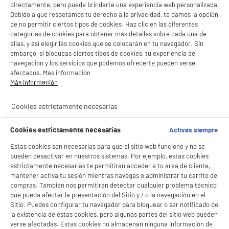
directamente, pero puede brindarte una experiencia web personalizada.
Debido a que respetamos tu derecho a la privacidad, te damos la opción
de no permitir ciertos tipos de cookies. Haz clic en las diferentes
categorías de cookies para obtener más detalles sobre cada una de
ellas, y así elegir las cookies que se colocarán en tu navegador. Sin
embargo, si bloqueas ciertos tipos de cookies, tu experiencia de
navegación y los servicios que podemos ofrecerte pueden verse
afectados. Más información
Más información
Cookies estrictamente necesarias
Cookies estrictamente necesarias
Activas siempre
Estas cookies son necesarias para que el sitio web funcione y no se
pueden desactivar en nuestros sistemas. Por ejemplo, estas cookies
estrictamente necesarias te permitirán acceder a tu área de cliente,
mantener activa tu sesión mientras navegas o administrar tu carrito de
compras. También nos permitirán detectar cualquier problema técnico
que pueda afectar la presentación del Sitio y / o la navegación en el
BIENVENIDO a ELECTRO
Rechazar todas
Sitio. Puedes configurar tu navegador para bloquear o ser notificado de
la existencia de estas cookies, pero algunas partes del sitio web pueden
DEPOT
verse afectadas. Estas cookies no almacenan ninguna información de
Con el fin de mejorar tu experiencia, y tras tu consentimiento, ELECTRO DEPOT