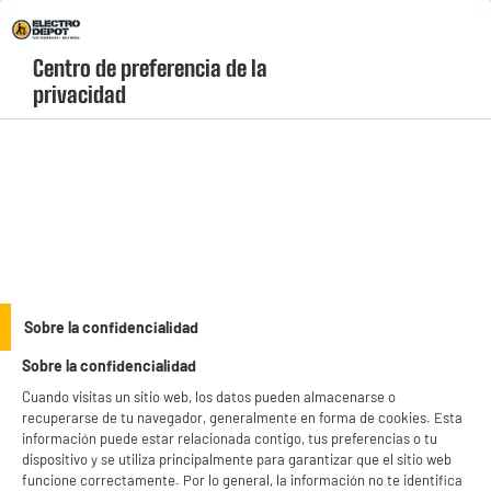
Envio Gratis +99€ y Recogida Gratis en tienda 1h
Centro de preferencia de la 
geolocation-header-icon-text
header-
Carrito
privacidad
Menú
login-
account
Altavoces bluetooth
(0 produits)
Altavoces
Altavoces
Sobre la confidencialidad
amplificados
bluetooth
Sobre la confidencialidad
BIENVENIDO a ELECTRO
Rechazar todas
Auriculares
Auriculares con
Cuando visitas un sitio web, los datos pueden almacenarse o
DEPOT
inalámbricos
cable
recuperarse de tu navegador, generalmente en forma de cookies. Esta
información puede estar relacionada contigo, tus preferencias o tu
Con el fin de mejorar tu experiencia, y tras tu consentimiento, ELECTRO DEPOT
dispositivo y se utiliza principalmente para garantizar que el sitio web
y sus socios utilizan cookies que procesan tus datos personales para:
funcione correctamente. Por lo general, la información no te identifica
- compartir contenido adaptado a tus preferencias