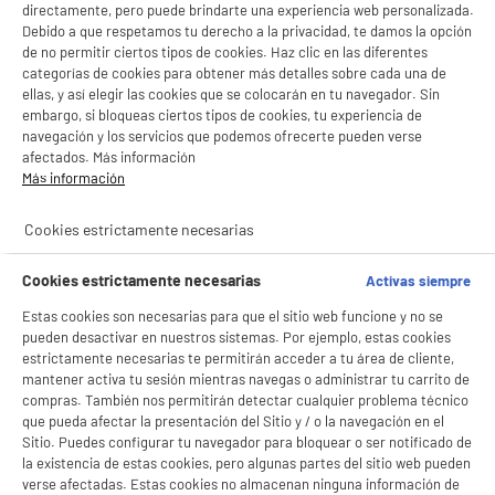
directamente, pero puede brindarte una experiencia web personalizada.
- ofrecer publicidad y comunicaciones personalizadas
Debido a que respetamos tu derecho a la privacidad, te damos la opción
- facilitar el intercambio de contenido en las redes sociales
Descubre esta selección de productos de sonido que hemos elegido para ti.
- analizar el tráfico en nuestro sitio web Consulta la política de cookies.
de no permitir ciertos tipos de cookies. Haz clic en las diferentes
¡Llévatelos donde quieras y no dejes de escuchar tu música! Altavoces
Consulta la política de cookies.
.
categorías de cookies para obtener más detalles sobre cada una de
amplificados con o sin micrófono, altavoces bluetooth, auriculares
see_more_label
ellas, y así elegir las cookies que se colocarán en tu navegador. Sin
inalámbricos... Y como siempre con la mejor relación calidad-precio. ¡No te
Si aceptas, la experiencia será aún mejor. Si no acepta, se utilizarán cookies
embargo, si bloqueas ciertos tipos de cookies, tu experiencia de
estadísticas anónimas basadas en tu navegación. Puedes oponerte a su uso
podrás resistir!
navegación y los servicios que podemos ofrecerte pueden verse
gestionando sus cookies.
afectados. Más información
¡Buena visita!
Más información
✔ ACEPTAR TODAS
Cookies estrictamente necesarias
Gestionar cookies
Cookies estrictamente necesarias
Activas siempre
Estas cookies son necesarias para que el sitio web funcione y no se
pueden desactivar en nuestros sistemas. Por ejemplo, estas cookies
estrictamente necesarias te permitirán acceder a tu área de cliente,
mantener activa tu sesión mientras navegas o administrar tu carrito de
compras. También nos permitirán detectar cualquier problema técnico
que pueda afectar la presentación del Sitio y / o la navegación en el
Sitio. Puedes configurar tu navegador para bloquear o ser notificado de
productItem_availability_txt-
productItem__availability-
la existencia de estas cookies, pero algunas partes del sitio web pueden
current-store
change-btn
verse afectadas. Estas cookies no almacenan ninguna información de
LEGANÉS, MADRID