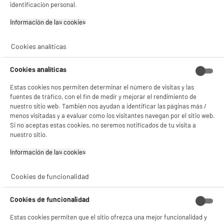
identificación personal.
product_list_sticky_button_Filter
product_list_stic
Información de las cookies‎
Cookies analíticas
No hemos encontrado los productos de tu selección.
Cookies analíticas
Estas cookies nos permiten determinar el número de visitas y las
fuentes de tráfico, con el fin de medir y mejorar el rendimiento de
NO SOLO TENEMOS LOS MEJORES PRECIOS
nuestro sitio web. También nos ayudan a identificar las páginas más /
menos visitadas y a evaluar cómo los visitantes navegan por el sitio web.
GARANTÍAS
101.669 opiniones
PAGO SEGURO
Si no aceptas estas cookies, no seremos notificados de tu visita a
autentificadas por
nuestro sitio.
ELECTRO DEPOT
★★★★★
★★★★★
Información de las cookies‎
4,26
Cookies de funcionalidad
SERVICIO POST VENTA
ATENCIÓN AL CLIENTE
PREGUNTAS /
RESPUESTAS
Cookies de funcionalidad
Estas cookies permiten que el sitio ofrezca una mejor funcionalidad y