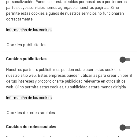
personalización. Pueden ser establecidas por nosotros o por terceras
partes cuyos servicios hemos agregado a nuestras páginas. Si no
permite estas cookies algunos de nuestros servicios no funcionarán
correctamente.
5 TIENDAS A TU SERVICIO
Información de las cookies‎
ELIGE TU TIENDA
Cookies publicitarias
Valencia -
Alicante
Cookies publicitarias
Nuestros partners publicitarios pueden establecer estas cookies en
nuestro sitio web. Estas empresas pueden utilizarlas para crear un perfil
ENVÍO Y RECOGIDA
de tus intereses y proporcionarte publicidad relevante en otros sitios
Recogida en 1h:
Gratuita
web. Si no permite estas cookies, tu publicidad estará menos dirigida.
Envío a domicilio: 3 - 5 días laborables
Información de las cookies‎
Cookies de redes sociales
ESTAMOS EN CONTACTO
Cookies de redes sociales
¡DESCARGA NUESTRA APP!