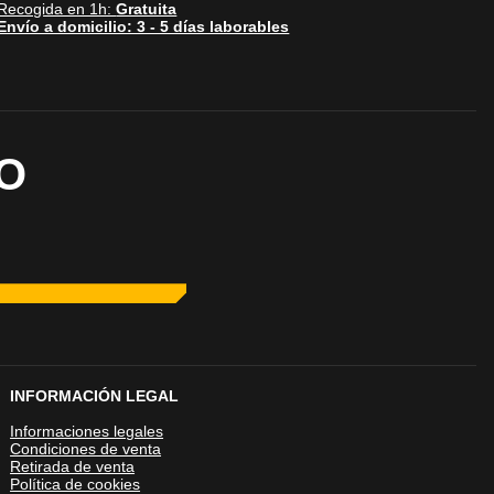
Recogida en 1h:
Gratuita
Activas siempre
Envío a domicilio: 3 - 5 días laborables
mas. Por ejemplo, estas
ientras navegas o
a afectar la
r notificado de la
o almacenan ninguna
O
Desactivado
 y mejorar el rendimiento
mo los visitantes
.
INFORMACIÓN LEGAL
Informaciones legales
Desactivado
Condiciones de venta
Retirada de venta
blecidas por nosotros o
Política de cookies