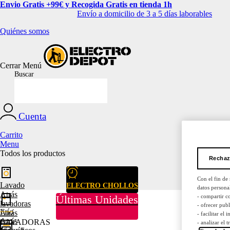
Envio Gratis +99€ y Recogida Gratis en tienda 1h
Envío a domicilio de 3 a 5 días laborables
Quiénes somos
Cerrar
Menú
Buscar
Cuenta
Carrito
Menu
Todos los productos
Rechaz
Con el fin de
Lavado
ELECTRO CHOLLOS
datos persona
Atrás
- compartir c
Últimas Unidades
lavadoras
- ofrecer pub
Frío
Atrás
- facilitar el
Atrás
LAVADORAS
- analizar el 