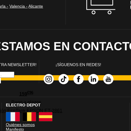
ente necesarias
rla -
Valencia -
Alicante
cesarias para que el sitio web funcione y no se pueden desactivar en nuestros siste
e necesarias te permitirán acceder a tu área de cliente, mantener activa tu sesión m
to de compras. También nos permitirán detectar cualquier problema técnico que pued
io y / o la navegación en el Sitio. Puedes configurar tu navegador para bloquear o se
cookies, pero algunas partes del sitio web pueden verse afectadas. Estas cookies n
tificación personal.
ESTAMOS EN CONTACT
 cookies‎
TRA NEWSLETTER!
¡SÍGUENOS EN REDES!
rmiten determinar el número de visitas y las fuentes de tráfico, con el fin de medir
. También nos ayudan a identificar las páginas más / menos visitadas y a evaluar có
 web. Si no aceptas estas cookies, no seremos notificados de tu visita a nuestro sitio
€
96
159
 cookies‎
Pago a
plazos
ELECTRO DEPOT
nción EcoTank EPSON ET-2861
nalidad
Quiénes somos
en que el sitio ofrezca una mejor funcionalidad y personalización. Pueden ser esta
Manifesto