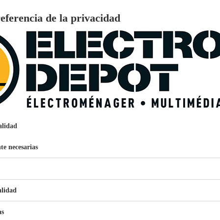
eferencia de la privacidad
Altavoces amplificados
€
96
139
Altavoces bluetooth
Pago a
plazos
 clase D, 3 cajones, HIGH ONE
Auriculares inalámbricos
€
96
369
alidad
Pago a
plazos
Auriculares con cable
te necesarias
€
96
ALBERG CLIM-A14 3.500 frigorías / 40 m²
279
Pago a
plazos
ti. ¡Llévatelos donde quieras y no dejes de escuchar tu música! Altavo
 te podrás resistir!
0%, ideal para 4-5 personas, VALBERG WF 914 A-10 SD W566C
alidad
as