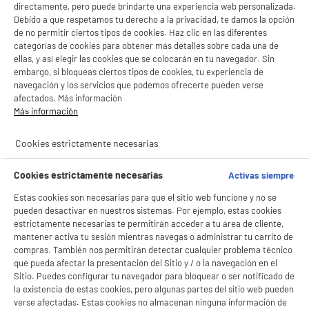
directamente, pero puede brindarte una experiencia web personalizada.
- ofrecer publicidad y comunicaciones personalizadas
Debido a que respetamos tu derecho a la privacidad, te damos la opción
- facilitar el intercambio de contenido en las redes sociales
Descubre esta selección de productos de sonido que hemos elegido para ti.
- analizar el tráfico en nuestro sitio web Consulta la política de cookies.
de no permitir ciertos tipos de cookies. Haz clic en las diferentes
¡Llévatelos donde quieras y no dejes de escuchar tu música! Altavoces
Consulta la política de cookies.
.
categorías de cookies para obtener más detalles sobre cada una de
amplificados con o sin micrófono, altavoces bluetooth, auriculares
see_more_label
ellas, y así elegir las cookies que se colocarán en tu navegador. Sin
inalámbricos... Y como siempre con la mejor relación calidad-precio. ¡No te
Si aceptas, la experiencia será aún mejor. Si no acepta, se utilizarán cookies
embargo, si bloqueas ciertos tipos de cookies, tu experiencia de
estadísticas anónimas basadas en tu navegación. Puedes oponerte a su uso
podrás resistir!
navegación y los servicios que podemos ofrecerte pueden verse
gestionando sus cookies.
afectados. Más información
¡Buena visita!
Más información
✔ ACEPTAR TODAS
Cookies estrictamente necesarias
Gestionar cookies
Cookies estrictamente necesarias
Activas siempre
Estas cookies son necesarias para que el sitio web funcione y no se
pueden desactivar en nuestros sistemas. Por ejemplo, estas cookies
estrictamente necesarias te permitirán acceder a tu área de cliente,
mantener activa tu sesión mientras navegas o administrar tu carrito de
compras. También nos permitirán detectar cualquier problema técnico
que pueda afectar la presentación del Sitio y / o la navegación en el
Sitio. Puedes configurar tu navegador para bloquear o ser notificado de
productItem_availability_txt-
productItem__availability-
la existencia de estas cookies, pero algunas partes del sitio web pueden
current-store
change-btn
verse afectadas. Estas cookies no almacenan ninguna información de
LEGANÉS, MADRID