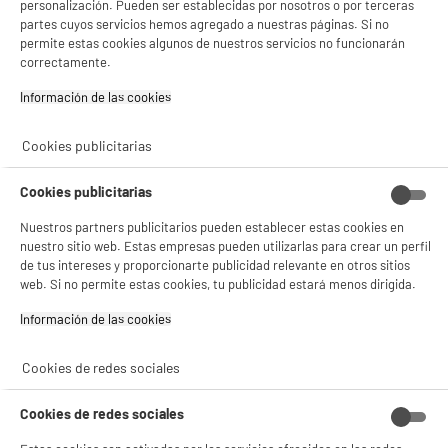
personalización. Pueden ser establecidas por nosotros o por terceras
partes cuyos servicios hemos agregado a nuestras páginas. Si no
permite estas cookies algunos de nuestros servicios no funcionarán
correctamente.
5 TIENDAS A TU SERVICIO
Información de las cookies‎
ELIGE TU TIENDA
Cookies publicitarias
Valencia -
Alicante
Cookies publicitarias
Nuestros partners publicitarios pueden establecer estas cookies en
nuestro sitio web. Estas empresas pueden utilizarlas para crear un perfil
ENVÍO Y RECOGIDA
de tus intereses y proporcionarte publicidad relevante en otros sitios
Recogida en 1h:
Gratuita
web. Si no permite estas cookies, tu publicidad estará menos dirigida.
Envío a domicilio: 3 - 5 días laborables
Información de las cookies‎
Cookies de redes sociales
ESTAMOS EN CONTACTO
Cookies de redes sociales
¡DESCARGA NUESTRA APP!