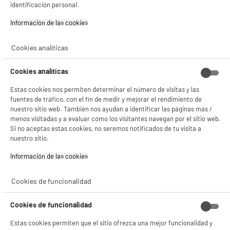
identificación personal.
product_list_sticky_button_Filter
product_list_stic
Información de las cookies‎
Cookies analíticas
No hemos encontrado los productos de tu selección.
Cookies analíticas
Estas cookies nos permiten determinar el número de visitas y las
fuentes de tráfico, con el fin de medir y mejorar el rendimiento de
NO SOLO TENEMOS LOS MEJORES PRECIOS
nuestro sitio web. También nos ayudan a identificar las páginas más /
menos visitadas y a evaluar cómo los visitantes navegan por el sitio web.
GARANTÍAS
101.669 opiniones
PAGO SEGURO
Si no aceptas estas cookies, no seremos notificados de tu visita a
autentificadas por
nuestro sitio.
ELECTRO DEPOT
★★★★★
★★★★★
Información de las cookies‎
4,26
Cookies de funcionalidad
SERVICIO POST VENTA
ATENCIÓN AL CLIENTE
PREGUNTAS /
RESPUESTAS
Cookies de funcionalidad
Estas cookies permiten que el sitio ofrezca una mejor funcionalidad y