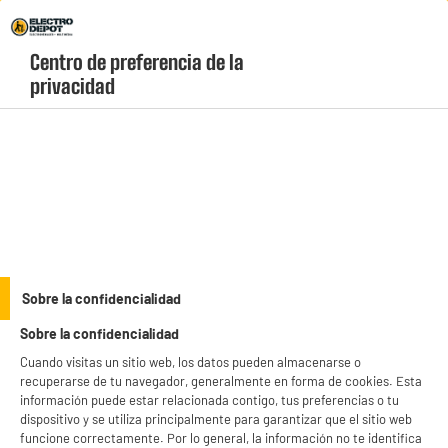
Envio Gratis +99€ y Recogida Gratis en tienda 1h
Centro de preferencia de la 
geolocation-header-icon-text
header-
Carrito
privacidad
Menú
login-
account
Auriculares inalámbricos baratos
(0 produits)
Altavoces
Altavoces
Sobre la confidencialidad
amplificados
bluetooth
Sobre la confidencialidad
BIENVENIDO a ELECTRO
Rechazar todas
Auriculares
Auriculares con
Cuando visitas un sitio web, los datos pueden almacenarse o
DEPOT
inalámbricos
cable
recuperarse de tu navegador, generalmente en forma de cookies. Esta
información puede estar relacionada contigo, tus preferencias o tu
Con el fin de mejorar tu experiencia, y tras tu consentimiento, ELECTRO DEPOT
dispositivo y se utiliza principalmente para garantizar que el sitio web
y sus socios utilizan cookies que procesan tus datos personales para:
funcione correctamente. Por lo general, la información no te identifica
- compartir contenido adaptado a tus preferencias