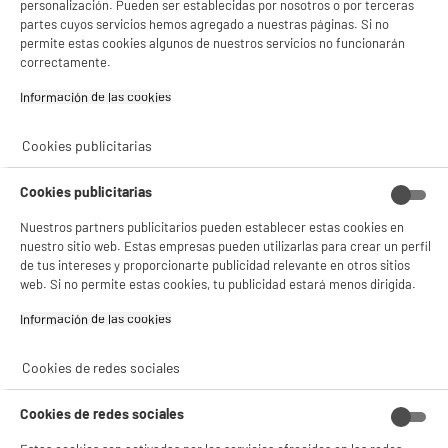
personalización. Pueden ser establecidas por nosotros o por terceras
BATIMENT 93150 LE BLANC-
partes cuyos servicios hemos agregado a nuestras páginas. Si no
MESNIL
permite estas cookies algunos de nuestros servicios no funcionarán
correctamente.
correo electrónico
CONTACT@CMP-PARIS.COM
Información de las cookies‎
Código del artículo
959115
Cookies publicitarias
Cookies publicitarias
Nuestros partners publicitarios pueden establecer estas cookies en
nuestro sitio web. Estas empresas pueden utilizarlas para crear un perfil
de tus intereses y proporcionarte publicidad relevante en otros sitios
web. Si no permite estas cookies, tu publicidad estará menos dirigida.
Información de las cookies‎
Cookies de redes sociales
Cookies de redes sociales