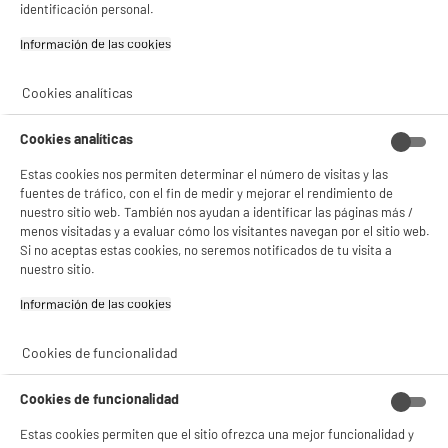
✔ ACEPTAR TODAS
identificación personal.
Gestionar cookies
Información de las cookies‎
Cookies analíticas
Características
Marca
.
Cookies analíticas
Tipo de producto
accesorio
Estas cookies nos permiten determinar el número de visitas y las
fuentes de tráfico, con el fin de medir y mejorar el rendimiento de
Materia principal
Plástico
nuestro sitio web. También nos ayudan a identificar las páginas más /
menos visitadas y a evaluar cómo los visitantes navegan por el sitio web.
Dimensiones del producto
0
Si no aceptas estas cookies, no seremos notificados de tu visita a
nuestro sitio.
Dimensiones paquete
AL 24,5 cm x AN 1,5 cm x PR
16 cm
Información de las cookies‎
Peso bruto
0,108kg
Cookies de funcionalidad
Nombre del fabricante,
GROUPE CMP
nombre de la empresa o marca
Cookies de funcionalidad
registrada
Estas cookies permiten que el sitio ofrezca una mejor funcionalidad y
Dirección de envio
157 AV. CHARLES FLOQUET