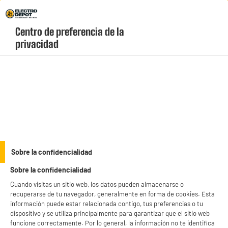
Envio Gratis +99€ y Recogida Gratis en tienda 1h
Centro de preferencia de la 
geolocation-header-icon-text
header-
Carrito
privacidad
Menú
login-
account
Decoración y jardín
ELECTROCHOLLOS
Sobre la confidencialidad
ACC. anillos mágicos en espiral, 9 colores
Sobre la confidencialidad
Cuando visitas un sitio web, los datos pueden almacenarse o
recuperarse de tu navegador, generalmente en forma de cookies. Esta
información puede estar relacionada contigo, tus preferencias o tu
dispositivo y se utiliza principalmente para garantizar que el sitio web
funcione correctamente. Por lo general, la información no te identifica