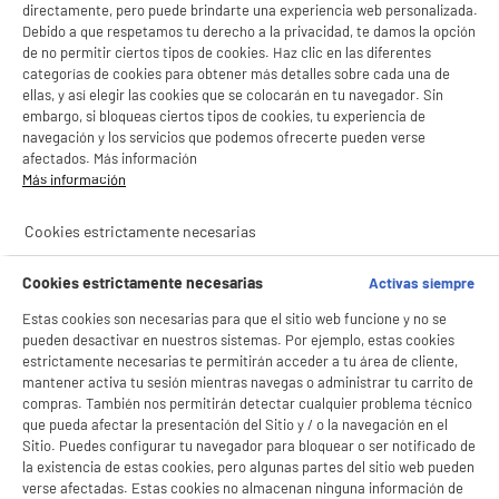
directamente, pero puede brindarte una experiencia web personalizada.
Debido a que respetamos tu derecho a la privacidad, te damos la opción
de no permitir ciertos tipos de cookies. Haz clic en las diferentes
categorías de cookies para obtener más detalles sobre cada una de
ellas, y así elegir las cookies que se colocarán en tu navegador. Sin
embargo, si bloqueas ciertos tipos de cookies, tu experiencia de
navegación y los servicios que podemos ofrecerte pueden verse
afectados. Más información
Más información
BIENVENIDO a ELECTRO
Rechazar todas
DEPOT
Cookies estrictamente necesarias
Con el fin de mejorar tu experiencia, y tras tu consentimiento, ELECTRO DEPOT
product_anchor_characteristics
y sus socios utilizan cookies que procesan tus datos personales para:
Cookies estrictamente necesarias
Activas siempre
- compartir contenido adaptado a tus preferencias
- ofrecer publicidad y comunicaciones personalizadas
1
€
92
Estas cookies son necesarias para que el sitio web funcione y no se
- facilitar el intercambio de contenido en las redes sociales
pueden desactivar en nuestros sistemas. Por ejemplo, estas cookies
- analizar el tráfico en nuestro sitio web Consulta la política de cookies.
estrictamente necesarias te permitirán acceder a tu área de cliente,
Consulta la política de cookies.
.
mantener activa tu sesión mientras navegas o administrar tu carrito de
Si aceptas, la experiencia será aún mejor. Si no acepta, se utilizarán cookies
compras. También nos permitirán detectar cualquier problema técnico
estadísticas anónimas basadas en tu navegación. Puedes oponerte a su uso
que pueda afectar la presentación del Sitio y / o la navegación en el
gestionando sus cookies.
Sitio. Puedes configurar tu navegador para bloquear o ser notificado de
¡Buena visita!
la existencia de estas cookies, pero algunas partes del sitio web pueden
verse afectadas. Estas cookies no almacenan ninguna información de