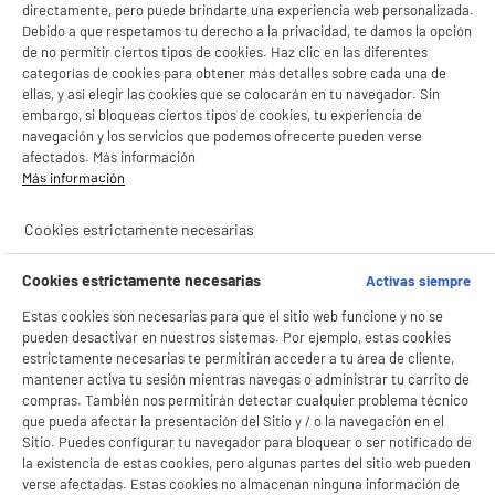
directamente, pero puede brindarte una experiencia web personalizada.
Debido a que respetamos tu derecho a la privacidad, te damos la opción
de no permitir ciertos tipos de cookies. Haz clic en las diferentes
categorías de cookies para obtener más detalles sobre cada una de
ellas, y así elegir las cookies que se colocarán en tu navegador. Sin
embargo, si bloqueas ciertos tipos de cookies, tu experiencia de
navegación y los servicios que podemos ofrecerte pueden verse
afectados. Más información
Más información
BIENVENIDO a ELECTRO
Rechazar todas
product_anchor_characteristics
DEPOT
Cookies estrictamente necesarias
1
€
97
Con el fin de mejorar tu experiencia, y tras tu consentimiento, ELECTRO DEPOT
Cookies estrictamente necesarias
y sus socios utilizan cookies que procesan tus datos personales para:
Activas siempre
- compartir contenido adaptado a tus preferencias
Estas cookies son necesarias para que el sitio web funcione y no se
- ofrecer publicidad y comunicaciones personalizadas
- facilitar el intercambio de contenido en las redes sociales
pueden desactivar en nuestros sistemas. Por ejemplo, estas cookies
- analizar el tráfico en nuestro sitio web Consulta la política de cookies.
estrictamente necesarias te permitirán acceder a tu área de cliente,
Consulta la política de cookies.
.
mantener activa tu sesión mientras navegas o administrar tu carrito de
compras. También nos permitirán detectar cualquier problema técnico
Si aceptas, la experiencia será aún mejor. Si no acepta, se utilizarán cookies
que pueda afectar la presentación del Sitio y / o la navegación en el
estadísticas anónimas basadas en tu navegación. Puedes oponerte a su uso
Sitio. Puedes configurar tu navegador para bloquear o ser notificado de
gestionando sus cookies.
la existencia de estas cookies, pero algunas partes del sitio web pueden
¡Buena visita!
verse afectadas. Estas cookies no almacenan ninguna información de