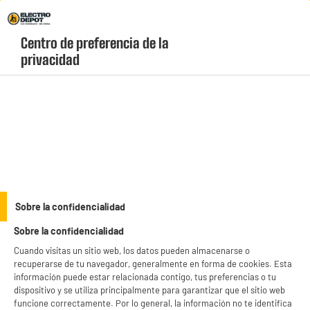
Envio Gratis +99€ y Recogida Gratis en tienda 1h
Centro de preferencia de la 
geolocation-header-icon-text
header-
Carrito
privacidad
Menú
login-
account
Decoración y jardín
Pulsera anti-mosquitos colores surtidos
Sobre la confidencialidad
Sobre la confidencialidad
Cuando visitas un sitio web, los datos pueden almacenarse o
recuperarse de tu navegador, generalmente en forma de cookies. Esta
información puede estar relacionada contigo, tus preferencias o tu
dispositivo y se utiliza principalmente para garantizar que el sitio web
funcione correctamente. Por lo general, la información no te identifica