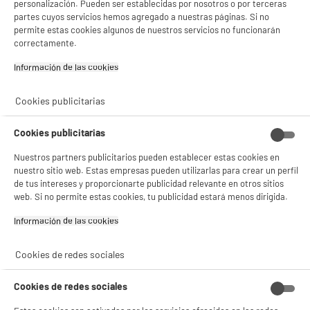
personalización. Pueden ser establecidas por nosotros o por terceras
partes cuyos servicios hemos agregado a nuestras páginas. Si no
Dirección de envio
37A RUE CESAR LORIDAN
permite estas cookies algunos de nuestros servicios no funcionarán
59910 BONDUES
correctamente.
correo electrónico
INFO@EUROTECHDISTRIBUTI
Información de las cookies‎
ON.COM
Código del artículo
953102
Cookies publicitarias
Cookies publicitarias
Nuestros partners publicitarios pueden establecer estas cookies en
nuestro sitio web. Estas empresas pueden utilizarlas para crear un perfil
de tus intereses y proporcionarte publicidad relevante en otros sitios
web. Si no permite estas cookies, tu publicidad estará menos dirigida.
Información de las cookies‎
Cookies de redes sociales
Cookies de redes sociales