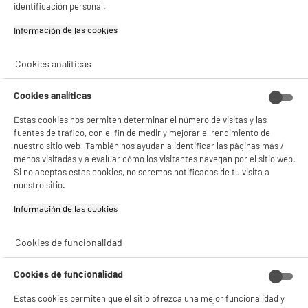
identificación personal.
✔ ACEPTAR TODAS
Garantía incluida :
3 años
Hasta
agosto 2029
Información de las cookies‎
Gestionar cookies
Cookies analíticas
Características
Cookies analíticas
Marca
EVATRONIC
Estas cookies nos permiten determinar el número de visitas y las
Tipo de producto
Pulsera de citronela
fuentes de tráfico, con el fin de medir y mejorar el rendimiento de
nuestro sitio web. También nos ayudan a identificar las páginas más /
Colores
Aleatorio
menos visitadas y a evaluar cómo los visitantes navegan por el sitio web.
Si no aceptas estas cookies, no seremos notificados de tu visita a
Materia principal
Plástico
nuestro sitio.
Dimensiones del producto
AL 2 cm x AN 5 cm x PR 7 cm
Información de las cookies‎
Dimensiones paquete
AL 2 cm x AN 5 cm x PR 7 cm
Cookies de funcionalidad
Peso bruto
0,2kg
Cookies de funcionalidad
Nombre del fabricante,
EUROTECH DISTRIBUTION
nombre de la empresa o marca
Estas cookies permiten que el sitio ofrezca una mejor funcionalidad y
registrada