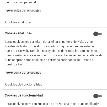
identificación personal.
✔ ACEPTAR TODAS
Garantía incluida :
3 años
Hasta
agosto 2029
Información de las cookies‎
Gestionar cookies
Cookies analíticas
Características
Cookies analíticas
Marca
.
Estas cookies nos permiten determinar el número de visitas y las
Capacidad
0L
fuentes de tráfico, con el fin de medir y mejorar el rendimiento de
nuestro sitio web. También nos ayudan a identificar las páginas más /
Características adicionales
Accesorio
menos visitadas y a evaluar cómo los visitantes navegan por el sitio web.
Si no aceptas estas cookies, no seremos notificados de tu visita a
Colores
Estampado
nuestro sitio.
Dimensiones del producto
AL 34 cm x AN 12 cm x PR 12
Información de las cookies‎
cm
Dimensiones paquete
AL 34 cm x AN 12 cm x PR 12
Cookies de funcionalidad
cm
Cookies de funcionalidad
Peso bruto
0,146kg
Estas cookies permiten que el sitio ofrezca una mejor funcionalidad y
Nombre del fabricante,
GROUPE CMP