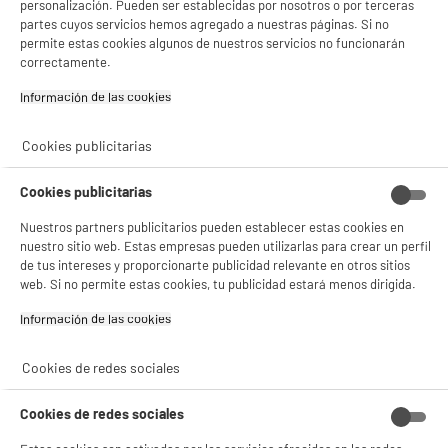
personalización. Pueden ser establecidas por nosotros o por terceras
nombre de la empresa o marca
partes cuyos servicios hemos agregado a nuestras páginas. Si no
registrada
permite estas cookies algunos de nuestros servicios no funcionarán
correctamente.
Dirección de envio
157 AV. CHARLES FLOQUET
BATIMENT 93150 LE BLANC-
Información de las cookies‎
MESNIL
correo electrónico
CONTACT@CMP-PARIS.COM
Cookies publicitarias
Código del artículo
10004879
Cookies publicitarias
Nuestros partners publicitarios pueden establecer estas cookies en
nuestro sitio web. Estas empresas pueden utilizarlas para crear un perfil
de tus intereses y proporcionarte publicidad relevante en otros sitios
web. Si no permite estas cookies, tu publicidad estará menos dirigida.
Información de las cookies‎
Cookies de redes sociales
Cookies de redes sociales