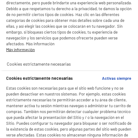
directamente, pero puede brindarte una experiencia web personalizada.
Debido a que respetamos tu derecho a la privacidad, te damos la opción
de no permitir ciertos tipos de cookies. Haz clic en las diferentes
categorías de cookies para obtener más detalles sobre cada una de
ellas, y así elegir las cookies que se colocarán en tu navegador. Sin
embargo, si bloqueas ciertos tipos de cookies, tu experiencia de
navegación y los servicios que podemos ofrecerte pueden verse
afectados. Más información
Más información
BIENVENIDO a ELECTRO
Rechazar todas
product_anchor_characteristics
DEPOT
Cookies estrictamente necesarias
2
€
95
Con el fin de mejorar tu experiencia, y tras tu consentimiento, ELECTRO DEPOT
y sus socios utilizan cookies que procesan tus datos personales para:
Cookies estrictamente necesarias
Activas siempre
- compartir contenido adaptado a tus preferencias
- ofrecer publicidad y comunicaciones personalizadas
Estas cookies son necesarias para que el sitio web funcione y no se
- facilitar el intercambio de contenido en las redes sociales
pueden desactivar en nuestros sistemas. Por ejemplo, estas cookies
- analizar el tráfico en nuestro sitio web Consulta la política de cookies.
estrictamente necesarias te permitirán acceder a tu área de cliente,
Consulta la política de cookies.
.
mantener activa tu sesión mientras navegas o administrar tu carrito de
compras. También nos permitirán detectar cualquier problema técnico
Si aceptas, la experiencia será aún mejor. Si no acepta, se utilizarán cookies
que pueda afectar la presentación del Sitio y / o la navegación en el
estadísticas anónimas basadas en tu navegación. Puedes oponerte a su uso
Sitio. Puedes configurar tu navegador para bloquear o ser notificado de
gestionando sus cookies.
la existencia de estas cookies, pero algunas partes del sitio web pueden
¡Buena visita!
verse afectadas. Estas cookies no almacenan ninguna información de