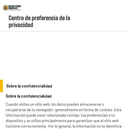
Envio Gratis +99€ y Recogida Gratis en tienda 1h
Centro de preferencia de la 
geolocation-header-icon-text
header-
Carrito
privacidad
Menú
login-
account
Utensilos de cocina
Bolsa refrigerante botella 1.5L
Sobre la confidencialidad
Sobre la confidencialidad
Cuando visitas un sitio web, los datos pueden almacenarse o
recuperarse de tu navegador, generalmente en forma de cookies. Esta
información puede estar relacionada contigo, tus preferencias o tu
dispositivo y se utiliza principalmente para garantizar que el sitio web
funcione correctamente. Por lo general, la información no te identifica