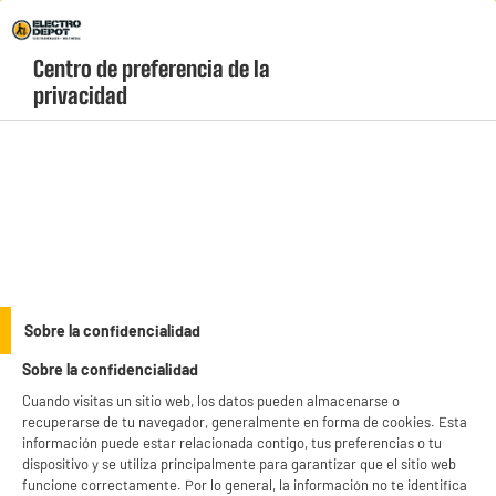
Envio Gratis +99€ y Recogida Gratis en tienda 1h
Centro de preferencia de la 
geolocation-header-icon-text
header-
Carrito
privacidad
Menú
login-
account
COCINAS
COCINA ELÉCTRICA HOMER HTF 1000.50 W/2
Sobre la confidencialidad
Sobre la confidencialidad
Cuando visitas un sitio web, los datos pueden almacenarse o
recuperarse de tu navegador, generalmente en forma de cookies. Esta
información puede estar relacionada contigo, tus preferencias o tu
dispositivo y se utiliza principalmente para garantizar que el sitio web
funcione correctamente. Por lo general, la información no te identifica