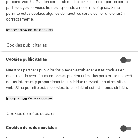
personalización. Pueden ser establecidas por nosotros o por terceras
product_anchor_characteristics
partes cuyos servicios hemos agregado a nuestras páginas. Si no
permite estas cookies algunos de nuestros servicios no funcionarán
correctamente.
199
€
96
Información de las cookies‎
Cookies publicitarias
Cookies publicitarias
Nuestros partners publicitarios pueden establecer estas cookies en
nuestro sitio web. Estas empresas pueden utilizarlas para crear un perfil
de tus intereses y proporcionarte publicidad relevante en otros sitios
web. Si no permite estas cookies, tu publicidad estará menos dirigida.
Garantía incluida :
3 años
Información de las cookies‎
Hasta
agosto 2029
Cookies de redes sociales
Características
Cookies de redes sociales
Marca
HOMER