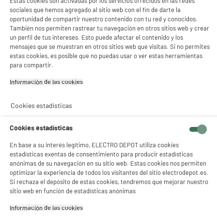
Estas cookies son activadas por los servicios ofrecidos en las redes
sociales que hemos agregado al sitio web con el fin de darte la
Modo de cocción
Convección natural
oportunidad de compartir nuestro contenido con tu red y conocidos.
También nos permiten rastrear tu navegación en otros sitios web y crear
Número de quemadores
4
un perfil de tus intereses. Esto puede afectar el contenido y los
mensajes que se muestran en otros sitios web que visitas. Si no permites
Encendido
Mando
estas cookies, es posible que no puedas usar o ver estas herramientas
para compartir.
Potencia quemadores (W)
5 000W
Información de las cookies‎
Tipo de horno
Convección natural
Capacidad
51L
Cookies estadísticas
Limpieza del horno
MANUAL
Cookies estadísticas
Potencia horno (W)
1 850W
En base a su interés legítimo, ELECTRO DEPOT utiliza cookies
Puerta fría
No
estadísticas exentas de consentimiento para producir estadísticas
anónimas de su navegación en su sitio web. Estas cookies nos permiten
Clase energética
A
optimizar la experiencia de todos los visitantes del sitio electrodepot.es.
Si rechaza el depósito de estas cookies, tendremos que mejorar nuestro
Accesorios.
No especificado
sitio web en función de estadísticas anónimas
Seguridad de cocción
testigos de operación
Información de las cookies‎