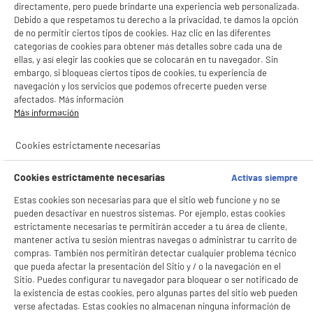
directamente, pero puede brindarte una experiencia web personalizada.
Debido a que respetamos tu derecho a la privacidad, te damos la opción
de no permitir ciertos tipos de cookies. Haz clic en las diferentes
categorías de cookies para obtener más detalles sobre cada una de
ellas, y así elegir las cookies que se colocarán en tu navegador. Sin
embargo, si bloqueas ciertos tipos de cookies, tu experiencia de
navegación y los servicios que podemos ofrecerte pueden verse
afectados. Más información
Más información
Cookies estrictamente necesarias
Cookies estrictamente necesarias
Activas siempre
Estas cookies son necesarias para que el sitio web funcione y no se
pueden desactivar en nuestros sistemas. Por ejemplo, estas cookies
BIENVENIDO a ELECTRO
estrictamente necesarias te permitirán acceder a tu área de cliente,
Rechazar todas
mantener activa tu sesión mientras navegas o administrar tu carrito de
DEPOT
compras. También nos permitirán detectar cualquier problema técnico
que pueda afectar la presentación del Sitio y / o la navegación en el
Con el fin de mejorar tu experiencia, y tras tu consentimiento, ELECTRO DEPOT
Sitio. Puedes configurar tu navegador para bloquear o ser notificado de
y sus socios utilizan cookies que procesan tus datos personales para:
- compartir contenido adaptado a tus preferencias
la existencia de estas cookies, pero algunas partes del sitio web pueden
- ofrecer publicidad y comunicaciones personalizadas
verse afectadas. Estas cookies no almacenan ninguna información de