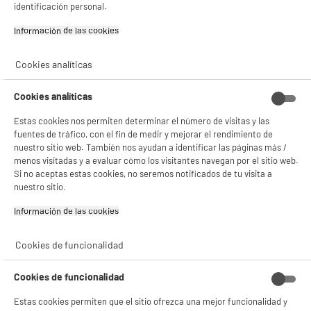
- facilitar el intercambio de contenido en las redes sociales
identificación personal.
- analizar el tráfico en nuestro sitio web Consulta la política de cookies.
Consulta la política de cookies.
.
Información de las cookies‎
Si aceptas, la experiencia será aún mejor. Si no acepta, se utilizarán cookies
estadísticas anónimas basadas en tu navegación. Puedes oponerte a su uso
Cookies analíticas
gestionando sus cookies.
¡Buena visita!
Cookies analíticas
✔ ACEPTAR TODAS
Estas cookies nos permiten determinar el número de visitas y las
fuentes de tráfico, con el fin de medir y mejorar el rendimiento de
Gestionar cookies
nuestro sitio web. También nos ayudan a identificar las páginas más /
menos visitadas y a evaluar cómo los visitantes navegan por el sitio web.
Si no aceptas estas cookies, no seremos notificados de tu visita a
nuestro sitio.
Información de las cookies‎
Cookies de funcionalidad
Cookies de funcionalidad
Estas cookies permiten que el sitio ofrezca una mejor funcionalidad y