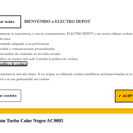
BIENVENIDO a ELECTRO DEPOT
ar todas
 mejorar tu experiencia, y tras tu consentimiento, ELECTRO DEPOT y sus socios utilizan cookies
les para:
ontenido adaptado a tus preferencias
licidad y comunicaciones personalizadas
 intercambio de contenido en las redes sociales
tráfico en nuestro sitio web Consulta la política de cookies.
política de cookies.
.
 experiencia será aún mejor. Si no acepta, se utilizarán cookies estadísticas anónimas basadas en t
te a su uso gestionando sus cookies.
ar cookies
✔ ACEP
ión Turbo Color Negro AC9095