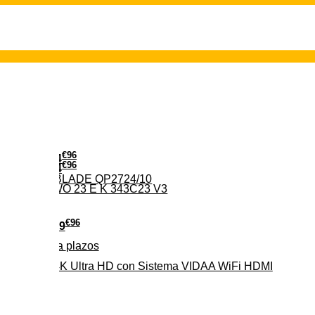
€
96
24
€
96
64
PHILIPS ONE BLADE QP2724/10
 VALBERG MWO 23 E K 343C23 V3
€
96
279
Pago a
plazos
HD-EL 4K Ultra HD con Sistema VIDAA WiFi HDMI