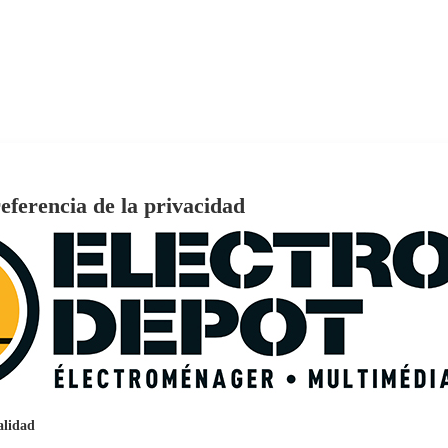
eferencia de la privacidad
€
96
159
Pago a
plazos
nción EcoTank EPSON ET-2861
alidad