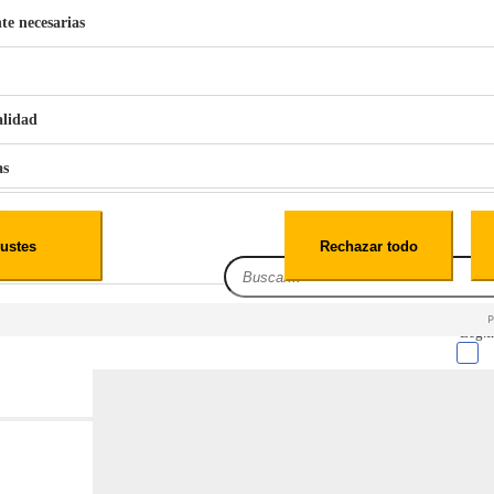
te necesarias
€
42
49
BERG 1,1L Limpia Sofás Alfombras Coche SP3
alidad
as
iales
ustes
Rechazar todo
es
Leg.I
cialidad
itio web, los datos pueden almacenarse o recuperarse de tu navegador, generalmente