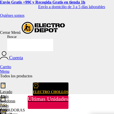
Envio Gratis +99€ y Recogida Gratis en tienda 1h
Envío a domicilio de 3 a 5 días laborables
Quiénes somos
Cerrar
Menú
Buscar
Cuenta
Carrito
Menu
Todos los productos
Lavado
ELECTRO CHOLLOS
Atrás
Últimas Unidades
lavadoras
Frío
Atrás
Atrás
LAVADORAS