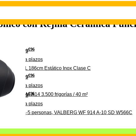
co con Rejilla Cerámica Funci
€
96
349
Pago a
plazos
 315 C 315L 186cm Estático Inox Clase C
€
96
369
Pago a
plazos
€
96
ALBERG CLIM-A14 3.500 frigorías / 40 m²
279
Pago a
plazos
0%, ideal para 4-5 personas, VALBERG WF 914 A-10 SD W566C