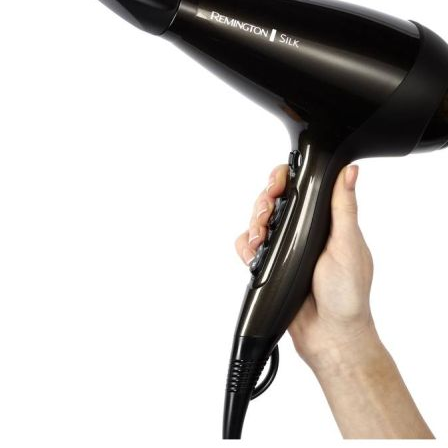
Esta información pue
que el sitio web fun
experiencia web pers
tipos de cookies. Ha
las cookies que se c
los servicios que p
Más información
Cookies estrictam
Estas cookies son ne
cookies estrictament
administrar tu carri
presentación del Sit
existencia de estas 
información de iden
Información de las
Cookies analíticas
Estas cookies nos pe