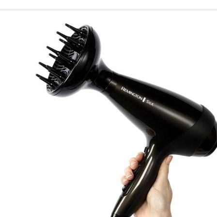
de nuestro sitio web
navegan por el sitio
Información de las
Cookies de funcio
Estas cookies permit
por terceras partes 
no funcionarán corr
Información de las
Cookies publicitar
Nuestros partners pu
crear un perfil de t
publicidad estará me
Información de las
Cookies de redes s